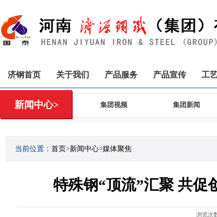
济钢首页
关于我们
产品服务
产品宣传
工
新闻中心>
集团视频
集团新闻
当前位置：
首页
>
新闻中心
>
媒体聚焦
特殊钢“顶流”汇聚 共促
浏览次数