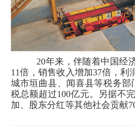
20年来，伴随着中国经
11倍，销售收入增加37倍，
城市垣曲县、闻喜县等税务部门的
税总额超过100亿元。另据
加、股东分红等其他社会贡献7