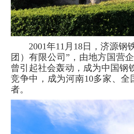
2001年11月18日，济
团）有限公司”，由地方国营
曾引起社会轰动，成为中国钢
竞争中，成为河南10多家、全
者。