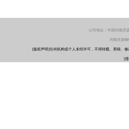
公司地址：中国河南济源产
河南济源钢铁（
[版权声明]任何机构或个人未经许可，不得转载、剪辑、
[