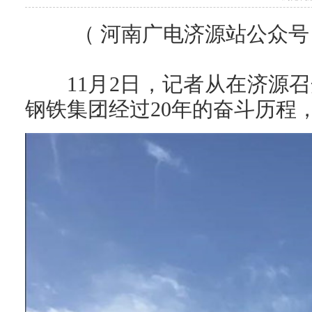
（ 河南广电济源站公众号 
11月2日，记者从在济源召
钢铁集团经过20年的奋斗历程，