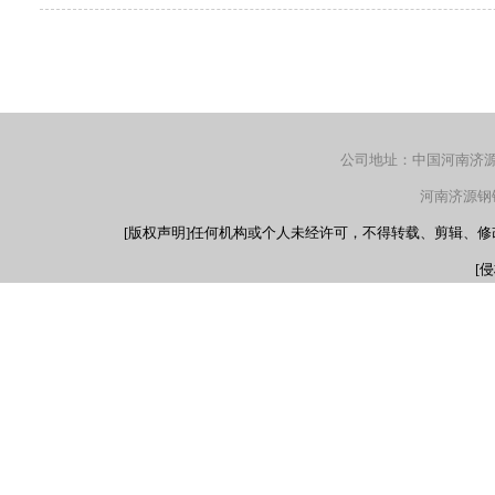
公司地址：中国河南济源产
河南济源钢铁（
[版权声明]任何机构或个人未经许可，不得转载、剪辑、
[