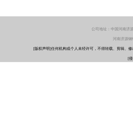
公司地址：中国河南济源产
河南济源钢铁（
[版权声明]任何机构或个人未经许可，不得转载、剪辑、
[