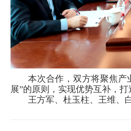
本次合作，双方将聚焦产
展”的原则，实现优势互补，
王方军、杜玉柱、王维、