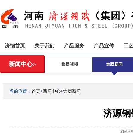
济钢首页
关于我们
产品服务
产品宣传
工
新闻中心>
集团视频
集团新闻
当前位置：
首页
>
新闻中心
>
集团新闻
济源钢
浏览次数