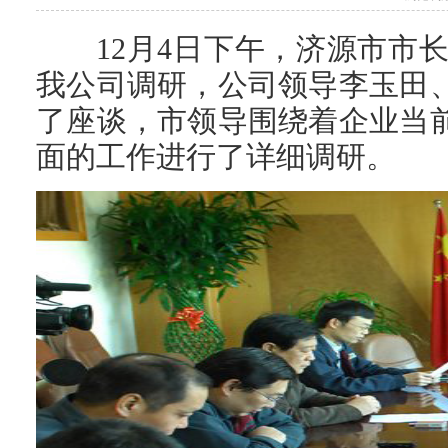
12月4日下午，济源市
我公司调研，公司领导李玉田
了座谈，市领导围绕着企业当
面的工作进行了详细调研。