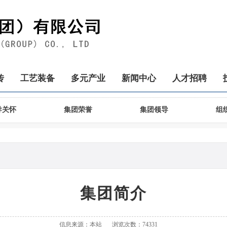
传
工艺装备
多元产业
新闻中心
人才招聘
导关怀
集团荣誉
集团领导
组
集团简介
信息来源：本站
浏览次数：74331