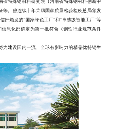
南省特殊钢材料研究院（河南省特殊钢材料创新中
钢生产许可证等。曾连续十年荣膺国家质量检验检疫总局颁发
工信部颁发的“国家绿色工厂”和“卓越级智能工厂”等
和信息化部确定为第一批符合《钢铁行业规范条件
努力建设国内一流、全球有影响力的精品优特钢生