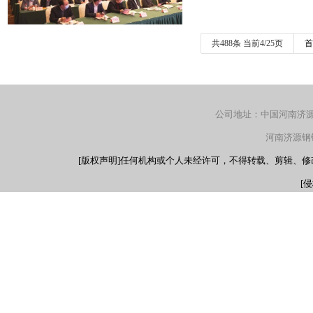
共488条 当前4/25页
首
公司地址：中国河南济源产
河南济源钢铁（
[版权声明]任何机构或个人未经许可，不得转载、剪辑、
[