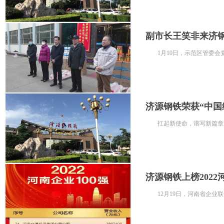
副市长王笑非来济
1月10日，示范区管委
济源钢铁荣获“中国
扛起新使命，谱写新篇章。
济源钢铁上榜2022
12月19日，河南省企业联