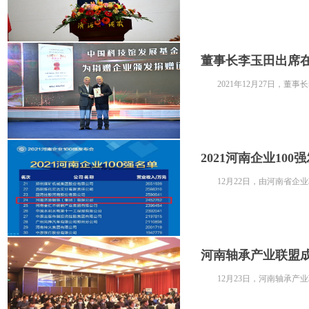
董事长李玉田出席
2021年12月27日，
2021河南企业100
12月22日，由河南省企业
河南轴承产业联盟成
12月23日，河南轴承