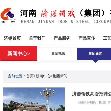
济钢首页
关于我们
产品服务
产品宣传
工
新闻中心>
集团视频
集团新闻
当前位置：
首页
>
新闻中心
>
集团新闻
济源钢铁高管招聘
河南济源钢铁（集团）有限